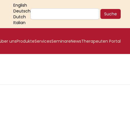
English
Deutsch
Suche
Dutch
Italian
über uns
Produkte
Services
Seminare
News
Therapeuten Portal